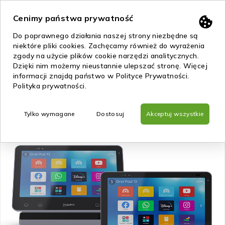
0
Cenimy państwa prywatność
Do poprawnego działania naszej strony niezbędne są
Strona główna
/
Urządzenia All-in-one
/
Grid Pad 13 i 15 –
niektóre pliki cookies. Zachęcamy również do wyrażenia
Smartbox
zgody na użycie plików cookie narzędzi analitycznych.
Dzięki nim możemy nieustannie ulepszać stronę. Więcej
informacji znajdą państwo w Polityce Prywatności.
-9%
Polityka prywatności
.
Tylko wymagane
Dostosuj
Akceptuj wszystkie