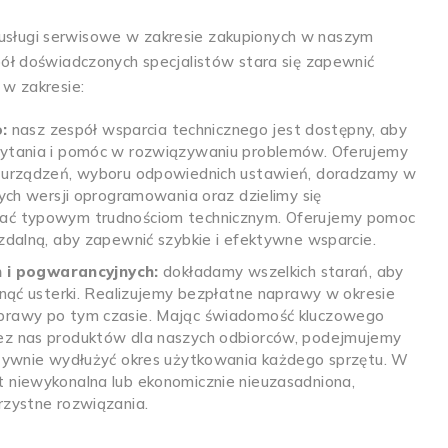
ługi serwisowe w zakresie zakupionych w naszym
pół doświadczonych specjalistów stara się zapewnić
 w zakresie:
:
nasz zespół wsparcia technicznego jest dostępny, aby
pytania i pomóc w rozwiązywaniu problemów. Oferujemy
i urządzeń, wyboru odpowiednich ustawień, doradzamy w
zych wersji oprogramowania oraz dzielimy się
ać typowym trudnościom technicznym. Oferujemy pomoc
zdalną, aby zapewnić szybkie i efektywne wsparcie.
 i pogwarancyjnych:
dokładamy wszelkich starań, aby
unąć usterki. Realizujemy bezpłatne naprawy w okresie
prawy po tym czasie. Mając świadomość kluczowego
ez nas produktów dla naszych odbiorców, podejmujemy
ktywnie wydłużyć okres użytkowania każdego sprzętu. W
 niewykonalna lub ekonomicznie nieuzasadniona,
rzystne rozwiązania.