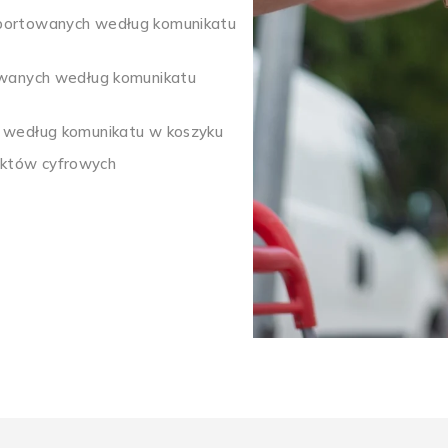
importowanych według komunikatu
towanych według komunikatu
b według komunikatu w koszyku
uktów cyfrowych