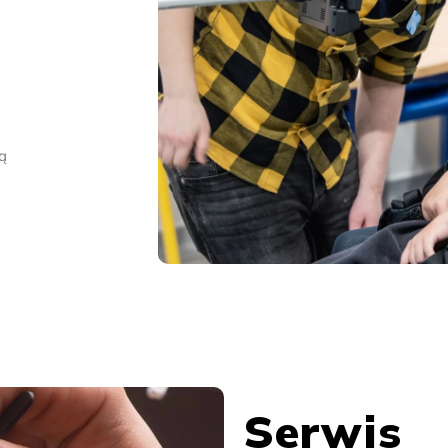
ą
Serwis