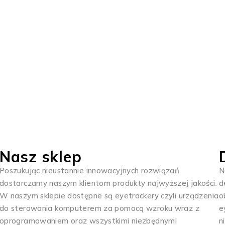
OD 1985 ROKU
agamy naszym klie
, które będą im słu
Nasz sklep
Poszukując nieustannie innowacyjnych rozwiązań
N
dostarczamy naszym klientom produkty najwyższej jakości.
d
W naszym sklepie dostępne są eyetrackery czyli urządzenia
o
do sterowania komputerem za pomocą wzroku wraz z
e
oprogramowaniem oraz wszystkimi niezbędnymi
n