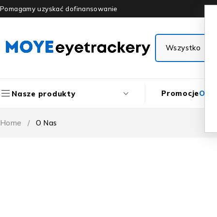
Pomagamy uzyskać dofinansowanie
Promocje
O N
Nasze produkty
Home
/
O Nas