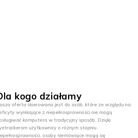
ntom
żyły przez lata...
Dla kogo działamy
asza oferta skierowana jest do osób, które ze względu na
eficyty wynikające z niepełnosprawności nie mogą
bsługiwać komputera w tradycyjny sposób. Dzięki
yetrackerom użytkownicy o różnym stopniu
iepełnosprawności, osoby niemówiące mogą się