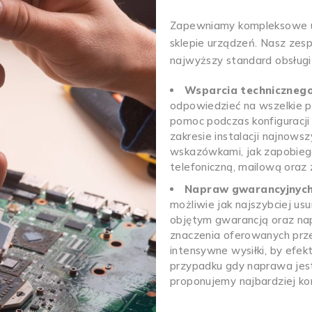
Zapewniamy kompleksowe us
sklepie urządzeń. Nasz zes
najwyższy standard obsługi
Wsparcia technicznego
odpowiedzieć na wszelkie 
pomoc podczas konfiguracj
zakresie instalacji najnows
wskazówkami, jak zapobieg
telefoniczną, mailową oraz 
Napraw gwarancyjnych
możliwie jak najszybciej us
objętym gwarancją oraz na
znaczenia oferowanych prz
intensywne wysiłki, by efe
przypadku gdy naprawa jest
proponujemy najbardziej ko