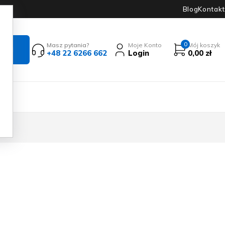
Blog
Kontakt
0
Masz pytania?
Moje Konto
Mój koszyk
+48 22 6266 662
Login
0,00
zł